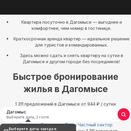
Квартира посуточно в Дагомысе — выгоднее и
комфортнее, чем номер в гостинице.
Краткосрочная аренда квартир — идеальное решение
для туристов и командированных.
Здесь можно сдать и снять квартиру на сутки в
Дагомысе и другом городе без посредников!
Быстрое бронирование
жилья в Дагомысе
1 311 предложений в Дагомысе oт 944
₽
/ сутки
Дагомыс
Выберите даты, 2 гостя
Квартиры
Гостиницы
Дома
Частный сектор
Выберите даты заезда и
Найдём, где остановиться в Дагомысе: 1 311 вариантов