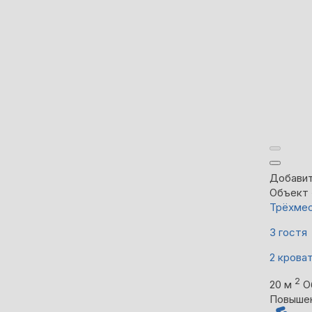
Добавит
Объект 
Трёхмес
3 гостя
2 крова
2
20 м
О
Повыше