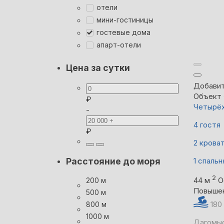
отели
мини-гостиницы
гостевые дома
апарт-отели
Цена за сутки
Добавит
Объект 
₽
Четырёх
-
4 гостя
₽
2 крова
1 спальн
Расстояние до моря
2
44 м
О
200 м
Повыше
500 м
180
800 м
1000 м
Дагомыс