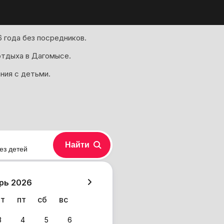
 года без посредников.
отдыха в Дагомысе.
ния с детьми.
Найти
ез детей
хазия
рь 2026
чт
пт
сб
вс
3
4
5
6