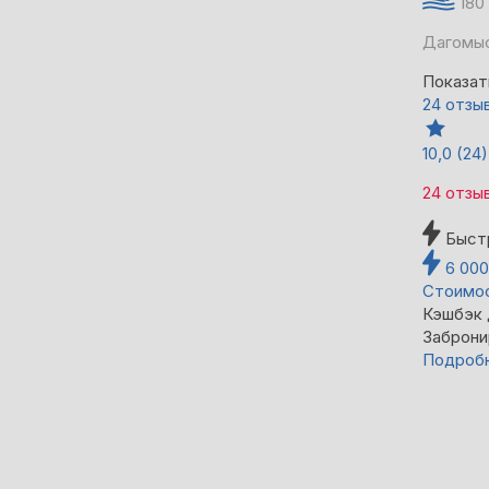
180
Дагомыс
Показат
24 отзы
10,0
(24)
24 отзы
Быст
6 00
Стоимос
Кэшбэк
Заброни
Подроб