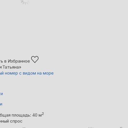
ь в Избранное
«Татьяна»
й номер с видом на море
ти
ни
2
бщая площадь: 40 м
нный спрос