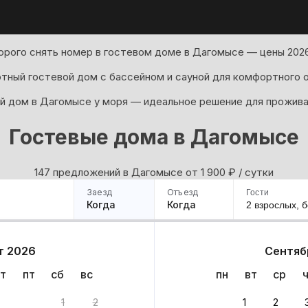
рого снять номер в гостевом доме в Дагомысе — цены 2026
тный гостевой дом с бассейном и сауной для комфортного 
й дом в Дагомысе у моря — идеальное решение для прожива
Гостевые дома в Дагомысе
147 предложений в Дагомысе oт 1 900
₽
/ сутки
Заезд
Отъезд
Гости
Когда
Когда
2 взрослых,
б
ример
Санкт-Петербург
Москва
Сочи
Минск
Казань
Дагестан
Кисловодск
Аб
т 2026
Сентяб
Квартиры
Гостиницы
Дома
Частный сектор
т
пт
сб
вс
пн
вт
ср
иантов
1
2
1
2