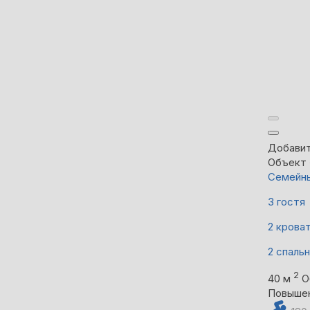
Добавит
Объект 
Семейны
3 гостя
2 крова
2 спаль
2
40 м
О
Повыше