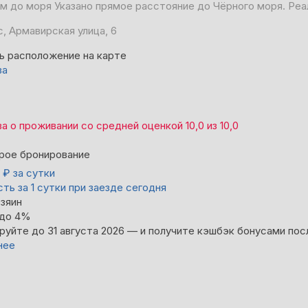
 м до моря
Указано прямое расстояние до Чёрного моря. Реа
, Армавирская улица, 6
ь расположение на карте
ва
ва
о проживании со средней оценкой
10,0
из
10,0
рое бронирование
0
₽
за сутки
ть за 1 сутки при заезде сегодня
зяин
 до 4%
руйте до 31 августа 2026 — и получите кэшбэк бонусами пос
нее