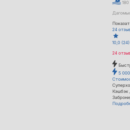
180
Дагомыс
Показат
24 отзы
10,0
(24)
24 отзы
Быст
5 00
Стоимос
Суперхо
Кэшбэк
Заброни
Подроб