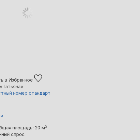
ь в Избранное
«Татьяна»
тный номер стандарт
ти
2
бщая площадь: 20 м
нный спрос