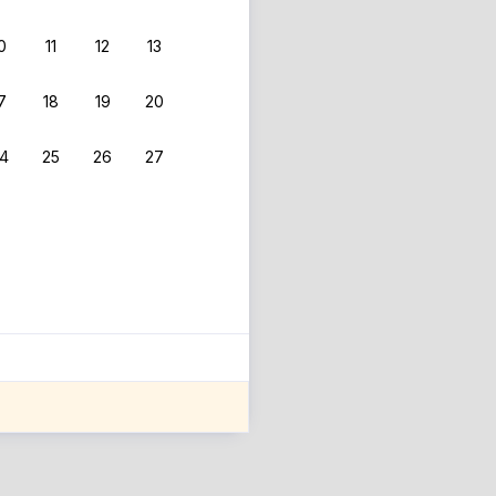
0
11
12
13
7
18
19
20
4
25
26
27
ле оценки проживания.