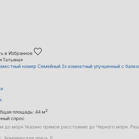
ь в Избранное
«Татьяна»
местный номер Семейный 2х комнатный улучшенный с балк
ти
я
2
бщая площадь: 44 м
нный спрос
 м до моря
Указано прямое расстояние до Чёрного моря. Реа
, Армавирская улица, 6