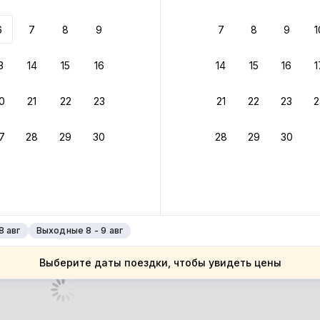
 до 30% за бронь
6
7
8
9
7
8
9
1
бонусами
ценки проживания
3
14
15
16
14
15
16
1
йте быстрое бронирование
0
21
22
23
21
22
23
2
ное подтверждение брони без ожидания ответа от хозяина
7
28
29
30
28
29
30
 до 4%
руйте до 31 августа 2026 — и получите кэшбэк бонусами пос
нее
8 авг
Выходные 8 - 9 авг
Выберите даты поездки, чтобы увидеть цены