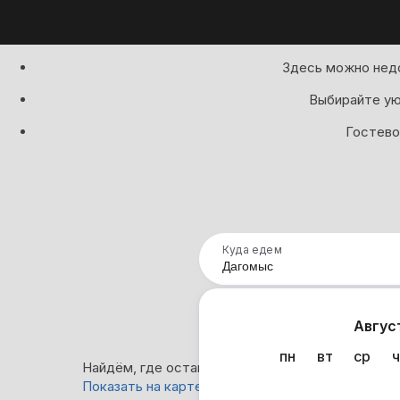
Здесь можно недо
Выбирайте ую
Гостево
Куда едем
Нап
Авгус
пн
вт
ср
ч
Найдём, где остановиться в Дагомысе: 147 вар
Показать на карте