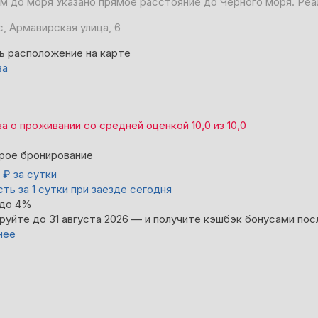
 м до моря
Указано прямое расстояние до Чёрного моря. Реа
, Армавирская улица, 6
ь расположение на карте
ва
ва
о проживании со средней оценкой
10,0
из
10,0
рое бронирование
0
₽
за сутки
ть за 1 сутки при заезде сегодня
 до 4%
руйте до 31 августа 2026 — и получите кэшбэк бонусами пос
нее