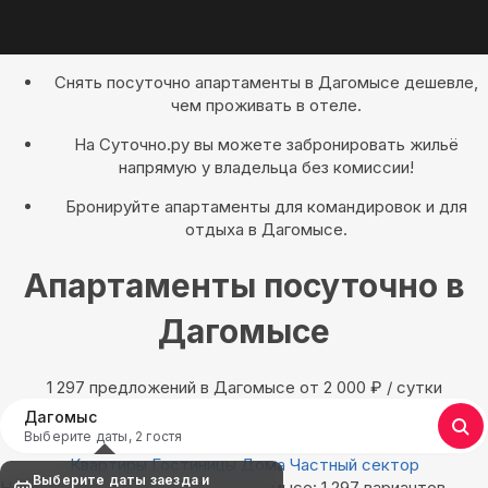
Снять посуточно апартаменты в Дагомысе дешевле,
чем проживать в отеле.
На Суточно.ру вы можете забронировать жильё
напрямую у владельца без комиссии!
Бронируйте апартаменты для командировок и для
отдыха в Дагомысе.
Апартаменты посуточно в
Дагомысе
1 297 предложений в Дагомысе oт 2 000
₽
/ сутки
Дагомыс
Выберите даты, 2 гостя
Квартиры
Гостиницы
Дома
Частный сектор
Выберите даты заезда и
Найдём, где остановиться в Дагомысе: 1 297 вариантов