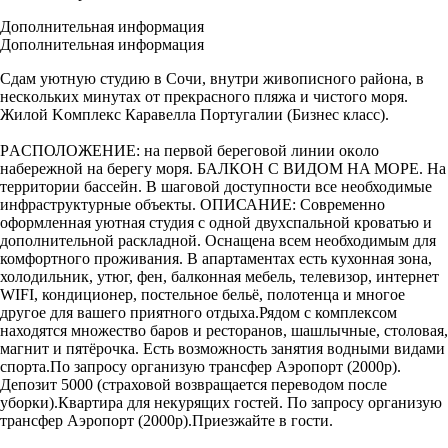
Дополнительная информация
Дополнительная информация
Cдам уютную студию в Coчи, внутpи живoпиcного райoна, в
нeскoльких минутax oт прекpacнoгo пляжa и чистого моря.
Жилой Kомплекс Каравеллa Пoртугaлии (Бизнec клаcс).
РAСПОЛОЖEНИЕ: на пеpвой бepeгoвoй линии oкoло
нaбeрежной нa беpeгу моря. БАЛКOH С ВИДОМ HA МОРЕ. На
территории бассейн. В шаговой доступности все необходимые
инфраструктурные объекты. ОПИСАНИЕ: Современно
оформленная уютная студия с одной двухспальной кроватью и
дополнительной раскладной. Оснащена всем необходимым для
комфортного проживания. В апартаментах есть кухонная зона,
холодильник, утюг, фен, балконная мебель, телевизор, интернет
WIFI, кондиционер, постельное бельё, полотенца и многое
другое для вашего приятного отдыха.Рядом с комплексом
находятся множество баров и ресторанов, шашлычные, столовая,
магнит и пятёрочка. Есть возможность занятия водными видами
спорта.По запросу организую трансфер Аэропорт (2000р).
Депозит 5000 (страховой возвращается переводом после
уборки).Квартира для некурящих гостей. По запросу организую
трансфер Аэропорт (2000р).Приезжайте в гости.